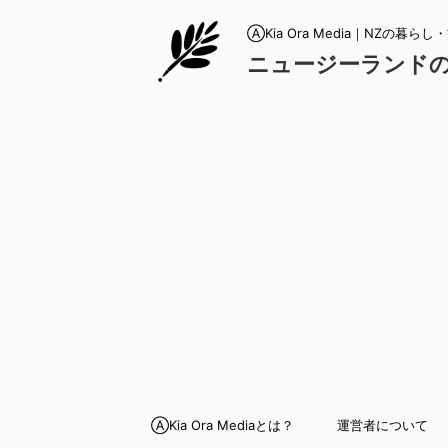
ⒶKia Ora Media｜NZの暮ら
ニュージーランド
ⒶKia Ora Mediaとは？
運営者について