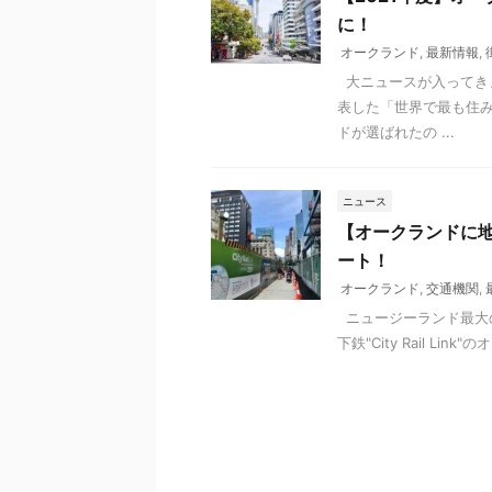
に！
オークランド
,
最新情報
,
大ニュースが入ってき
表した「世界で最も住
ドが選ばれたの ...
ニュース
【オークランドに地下鉄
ート！
オークランド
,
交通機関
,
ニュージーランド最大
下鉄"City Rail L