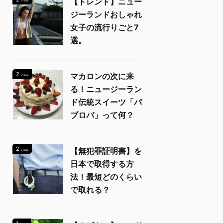
【トレンド】ニュー
view
ジーランドおしゃれ
女子の流行りごと7
選。
2
マカロンの次に来
view
る！ニュージーラン
ド伝統スイーツ「パ
ブロバ」って何？
2
【無犯罪証明書】を
view
日本で取得する方
法！最短どのくらい
で取れる？