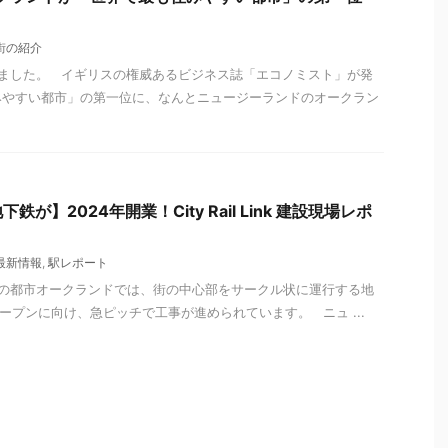
街の紹介
ました。 イギリスの権威あるビジネス誌「エコノミスト」が発
みやすい都市」の第一位に、なんとニュージーランドのオークラン
が】2024年開業！City Rail Link 建設現場レポ
最新情報
,
駅レポート
の都市オークランドでは、街の中心部をサークル状に運行する地
ink"のオープンに向け、急ピッチで工事が進められています。 ニュ ...