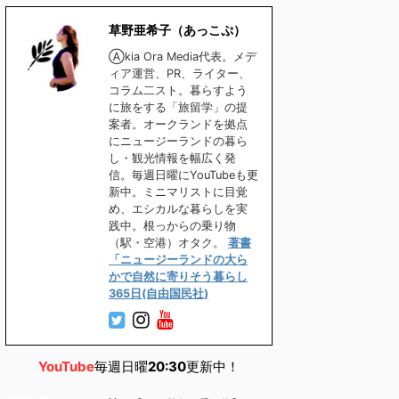
草野亜希子（あっこぷ）
Ⓐkia Ora Media代表。メデ
ィア運営、PR、ライター、
コラム二スト。暮らすよう
に旅をする「旅留学」の提
案者。オークランドを拠点
にニュージーランドの暮ら
し・観光情報を幅広く発
信。毎週日曜にYouTubeも更
新中。ミニマリストに目覚
め、エシカルな暮らしを実
践中。根っからの乗り物
（駅・空港）オタク。
著書
「ニュージーランドの大ら
かで自然に寄りそう暮らし
365日(自由国民社)
YouTube
毎週日曜
20:30
更新中！