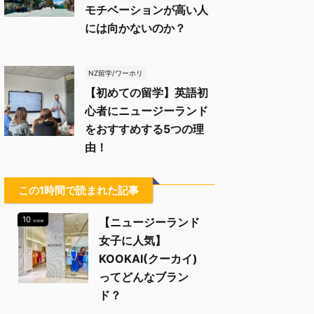
モチベーションが高い人
には向かないのか？
NZ留学/ワーホリ
【初めての留学】英語初
心者にニュージーランド
をおすすめする5つの理
由！
この1時間で読まれた記事
10
【ニュージーランド
view
女子に人気】
KOOKAI(クーカイ)
ってどんなブラン
ド？