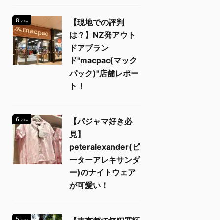
8
【現地での評判
view
は？】NZ発アウト
ドアブラン
ド"macpac(マック
パック)"店舗レポー
ト！
6
【パジャマ好き必
view
見】
peteralexander(ピ
ーターアレキサンダ
ー)のナイトウェア
が可愛い！
5
view