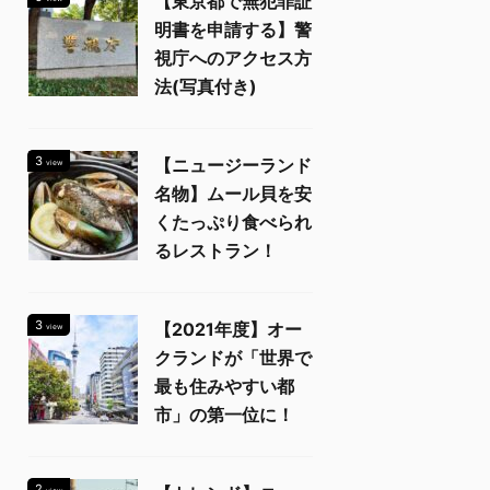
【東京都で無犯罪証
明書を申請する】警
視庁へのアクセス方
法(写真付き)
3
【ニュージーランド
view
名物】ムール貝を安
くたっぷり食べられ
るレストラン！
3
【2021年度】オー
view
クランドが「世界で
最も住みやすい都
市」の第一位に！
2