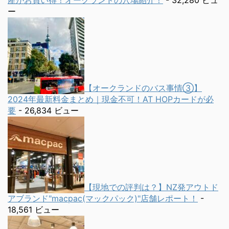
産がお買い得！オークランドの穴場紹介！
- 32,280 ビュ
ー
【オークランドのバス事情③】
2024年最新料金まとめ｜現金不可！AT HOPカードが必
要
- 26,834 ビュー
【現地での評判は？】NZ発アウトド
アブランド"macpac(マックパック)"店舗レポート！
-
18,561 ビュー