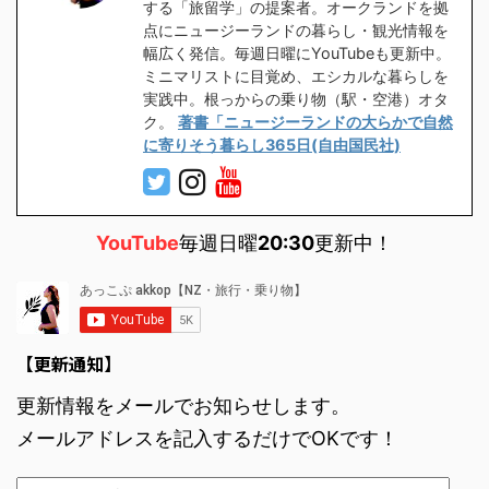
する「旅留学」の提案者。オークランドを拠
点にニュージーランドの暮らし・観光情報を
幅広く発信。毎週日曜にYouTubeも更新中。
ミニマリストに目覚め、エシカルな暮らしを
実践中。根っからの乗り物（駅・空港）オタ
ク。
著書「ニュージーランドの大らかで自然
に寄りそう暮らし365日(自由国民社)
YouTube
毎週日曜
20:30
更新中！
【更新通知】
更新情報をメールでお知らせします。
メールアドレスを記入するだけでOKです！