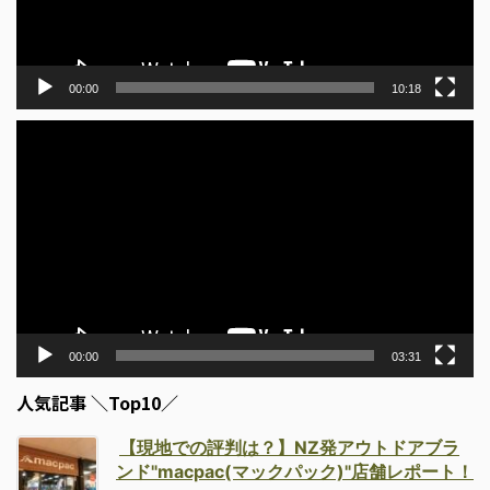
ー
00:00
10:18
動
画
プ
レ
ー
ヤ
ー
00:00
03:31
人気記事 ＼Top10／
【現地での評判は？】NZ発アウトドアブラ
ンド"macpac(マックパック)"店舗レポート！