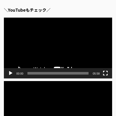
＼YouTubeもチェック／
動
画
プ
レ
ー
ヤ
ー
00:00
05:58
動
画
プ
レ
ー
ヤ