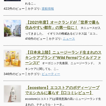
れるこ...
422件のビュー
|
カテゴリ:
渡航情報
【2021年度】オークランドが「世界で最も
住みやすい都市」の第一位に！
大ニュースが入
ってきました。 イギリスの権威あるビジネス誌「エコ...
416件のビュー
|
カテゴリ:
ニュース
【日本未上陸】ニュージーランド生まれのス
キンケアブランド"Wild Ferns(ワイルドファ
ーンス)"
オーガニック先進国、ニュージーランド。 ス
キンケアに関しても、こ...
346件のビュー
|
カテゴリ:
ビューティー
【ecostore】エコストアのボディーソープ
でエシカルに暮らす【口コミレビュー】
ecostore(エコストア)は環境意識の高いニュージーランド生
まれの、ナチュラル・トータ...