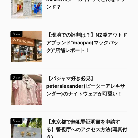
ンド？
8
【現地での評判は？】NZ発アウトド
view
アブランド"macpac(マックパッ
ク)"店舗レポート！
6
【パジャマ好き必見】
view
peteralexander(ピーターアレキサ
ンダー)のナイトウェアが可愛い！
5
【東京都で無犯罪証明書を申請す
view
る】警視庁へのアクセス方法(写真付
き)