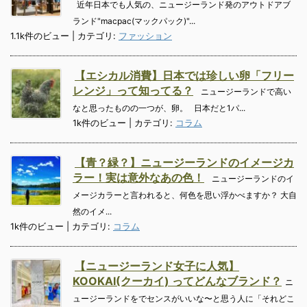
近年日本でも人気の、ニュージーランド発のアウトドアブ
ランド"macpac(マックパック)"...
1.1k件のビュー
|
カテゴリ:
ファッション
【エシカル消費】日本では珍しい卵「フリー
レンジ」って知ってる？
ニュージーランドで高い
なと思ったものの一つが、卵。 日本だと1パ...
1k件のビュー
|
カテゴリ:
コラム
【青？緑？】ニュージーランドのイメージカ
ラー！実は意外なあの色！
ニュージーランドのイ
メージカラーと言われると、何色を思い浮かべますか？ 大自
然のイメ...
1k件のビュー
|
カテゴリ:
コラム
【ニュージーランド女子に人気】
KOOKAI(クーカイ) ってどんなブランド？
ニ
ュージーランドをでセンスがいいな〜と思う人に「それどこ