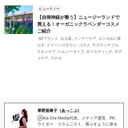
ビューティー
【自律神経が整う】ニュージーランドで
買える！オーガニックラベンダーコスメ
ご紹介
NZブランド
,
お土産
,
インナーケア
,
エシカルに暮
らす
,
クイーンズタウン
,
コスメ
,
サスティナブル
,
スキンケア
,
ヘルシーライフ
,
ホリスティック
,
ボデ
ィケア
,
ワナカ
草野亜希子（あっこぷ）
Ⓐkia Ora Media代表。メディア運営、PR、
ライター、コラム二スト。暮らすように旅を