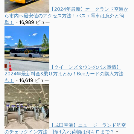
【2024年最新】オークランド空港か
ら市内へ最安値のアクセス方法！バス＋電車は意外と簡
単！
- 16,989 ビュー
【クイーンズタウンのバス事情】
2024年最新料金&乗り方まとめ！Beeカードの購入方法
も！
- 16,619 ビュー
【成田空港】ニュージーランド航空
のチェックイン方法！預け入れ荷物は何キロまで？
-