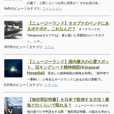
の服？」と聞くといつも同じ回答が！ そのお店の名...
1k件のビュー
|
カテゴリ:
ファッション
【ニュージーランド】タカプナのベンチにあ
るポチポチ。これなんだ？
オークランドの
Takapuna(タカプナ)は、落ち着いた雰囲気のビーチタウ
ン。 シテ...
767件のビュー
|
カテゴリ:
コラム
【ニュージーランド】国内最大の心霊スポッ
ト、旧キングシード精神病院(Kingseat
Hospital)
実在した精神病院の跡地を利用し「南半球で
一番怖い」と有名なオークランドにあるお化け屋敷"S...
531件のビュー
|
カテゴリ:
トラベル
【無犯罪証明書】を日本で取得する方法！最
短どのくらいで取れる？
ニュージーランドやその
他の国でビザ申請をする際 「無犯罪証明書」の提出を求めら