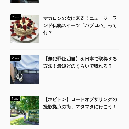
2
マカロンの次に来る！ニュージーラ
view
ンド伝統スイーツ「パブロバ」って
何？
2
【無犯罪証明書】を日本で取得する
view
方法！最短どのくらいで取れる？
1
【ホビトン】ロードオブザリングの
view
撮影拠点の街、マタマタに行こう！