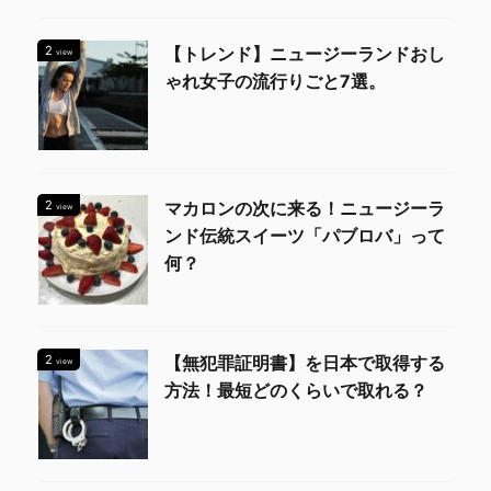
2
【トレンド】ニュージーランドおし
view
ゃれ女子の流行りごと7選。
2
マカロンの次に来る！ニュージーラ
view
ンド伝統スイーツ「パブロバ」って
何？
2
【無犯罪証明書】を日本で取得する
view
方法！最短どのくらいで取れる？