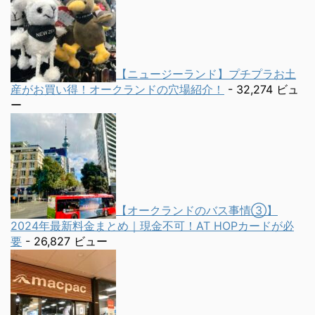
【ニュージーランド】プチプラお土
産がお買い得！オークランドの穴場紹介！
- 32,274 ビュ
ー
【オークランドのバス事情③】
2024年最新料金まとめ｜現金不可！AT HOPカードが必
要
- 26,827 ビュー