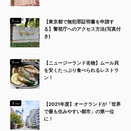
5
【東京都で無犯罪証明書を申請す
view
る】警視庁へのアクセス方法(写真付
き)
3
【ニュージーランド名物】ムール貝
view
を安くたっぷり食べられるレストラ
ン！
3
【2021年度】オークランドが「世界
view
で最も住みやすい都市」の第一位
に！