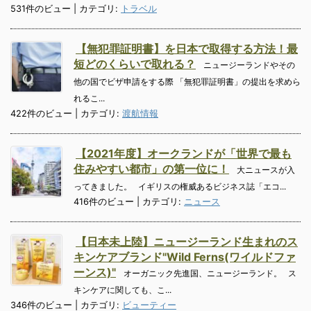
531件のビュー
|
カテゴリ:
トラベル
【無犯罪証明書】を日本で取得する方法！最
短どのくらいで取れる？
ニュージーランドやその
他の国でビザ申請をする際 「無犯罪証明書」の提出を求めら
れるこ...
422件のビュー
|
カテゴリ:
渡航情報
【2021年度】オークランドが「世界で最も
住みやすい都市」の第一位に！
大ニュースが入
ってきました。 イギリスの権威あるビジネス誌「エコ...
416件のビュー
|
カテゴリ:
ニュース
【日本未上陸】ニュージーランド生まれのス
キンケアブランド"Wild Ferns(ワイルドファ
ーンス)"
オーガニック先進国、ニュージーランド。 ス
キンケアに関しても、こ...
346件のビュー
|
カテゴリ:
ビューティー