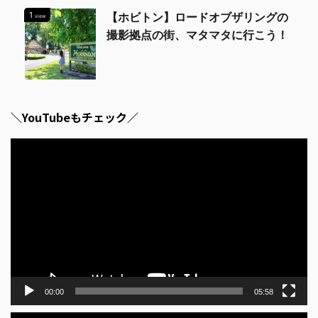
1
【ホビトン】ロードオブザリングの
view
撮影拠点の街、マタマタに行こう！
＼YouTubeもチェック／
動
画
プ
レ
ー
ヤ
ー
00:00
05:58