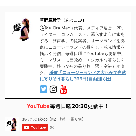
草野亜希子（あっこぷ）
Ⓐkia Ora Media代表。メディア運営、PR、
ライター、コラム二スト。暮らすように旅を
する「旅留学」の提案者。オークランドを拠
点にニュージーランドの暮らし・観光情報を
幅広く発信。毎週日曜にYouTubeも更新中。
ミニマリストに目覚め、エシカルな暮らしを
実践中。根っからの乗り物（駅・空港）オタ
ク。
著書「ニュージーランドの大らかで自然
に寄りそう暮らし365日(自由国民社)
YouTube
毎週日曜
20:30
更新中！