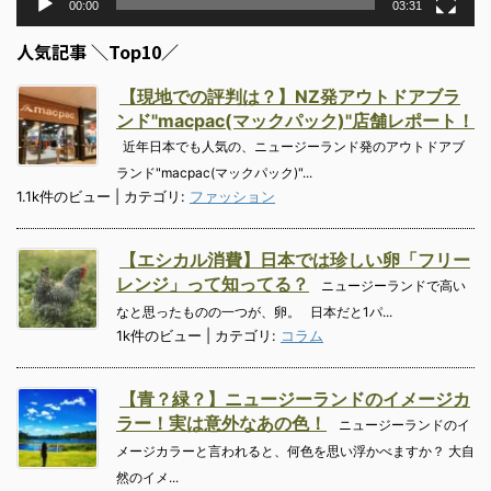
00:00
03:31
人気記事 ＼Top10／
【現地での評判は？】NZ発アウトドアブラ
ンド"macpac(マックパック)"店舗レポート！
近年日本でも人気の、ニュージーランド発のアウトドアブ
ランド"macpac(マックパック)"...
1.1k件のビュー
|
カテゴリ:
ファッション
【エシカル消費】日本では珍しい卵「フリー
レンジ」って知ってる？
ニュージーランドで高い
なと思ったものの一つが、卵。 日本だと1パ...
1k件のビュー
|
カテゴリ:
コラム
【青？緑？】ニュージーランドのイメージカ
ラー！実は意外なあの色！
ニュージーランドのイ
メージカラーと言われると、何色を思い浮かべますか？ 大自
然のイメ...