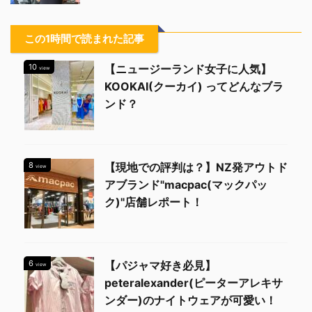
この1時間で読まれた記事
10
【ニュージーランド女子に人気】
view
KOOKAI(クーカイ) ってどんなブラ
ンド？
8
【現地での評判は？】NZ発アウトド
view
アブランド"macpac(マックパッ
ク)"店舗レポート！
6
【パジャマ好き必見】
view
peteralexander(ピーターアレキサ
ンダー)のナイトウェアが可愛い！