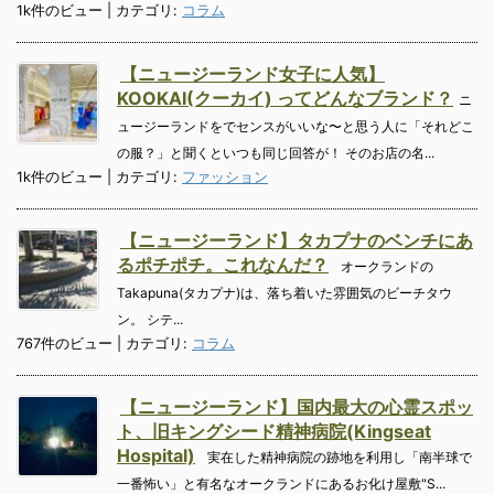
1k件のビュー
|
カテゴリ:
コラム
【ニュージーランド女子に人気】
KOOKAI(クーカイ) ってどんなブランド？
ニ
ュージーランドをでセンスがいいな〜と思う人に「それどこ
の服？」と聞くといつも同じ回答が！ そのお店の名...
1k件のビュー
|
カテゴリ:
ファッション
【ニュージーランド】タカプナのベンチにあ
るポチポチ。これなんだ？
オークランドの
Takapuna(タカプナ)は、落ち着いた雰囲気のビーチタウ
ン。 シテ...
767件のビュー
|
カテゴリ:
コラム
【ニュージーランド】国内最大の心霊スポッ
ト、旧キングシード精神病院(Kingseat
Hospital)
実在した精神病院の跡地を利用し「南半球で
一番怖い」と有名なオークランドにあるお化け屋敷"S...