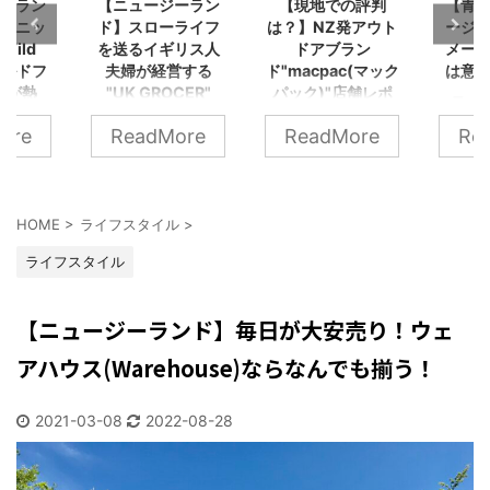
ーラン
【現地での評判
【青？緑？】ニュ
【ニ
ライフ
は？】NZ発アウト
ージーランドのイ
ド】
リス人
ドアブラン
メージカラー！実
産が
営する
ド"macpac(マック
は意外なあの色！
ーク
CER"
パック)"店舗レポ
ニュージーラン
ート！
ンドの
旅の
ドのイメージカ
ore
ReadMore
ReadMore
Re
近年日本でも人
ョア、
つ、
ラーは？と聞か
気の、ニュージ
ズベイ
グ！ 
れると、何色を
ーランド発のア
さなイ
プレ
思い浮かべます
ウトドアブラン
HOME
>
ライフスタイル
>
貨店。
も、
か？ 大自然のイ
ド"macpac(マッ
からニ
産をG
メージからか、
ライフスタイル
クパック)" THE
ランド
ですよ
緑（淡いグリー
NORTH FACEな
、スロ
て、
ン）や青をイメ
【ニュージーランド】毎日が大安売り！ウェ
どでセレクトさ
を送る
なら
ージする人が多
れており、アウ
婦が経
い..
アハウス(Warehouse)ならなんでも揃う！
いはず。 しか
トドア好きなら
愛いお
で今
し、ニュージー
一度は目にした
 今回
ージ
ランド人に聞い
2021-03-08
2022-08-28
ことがあるので
なお店
土産
てみると、
は。 というわ
、そし
でき
「黒」という回
けで今回は、ニ