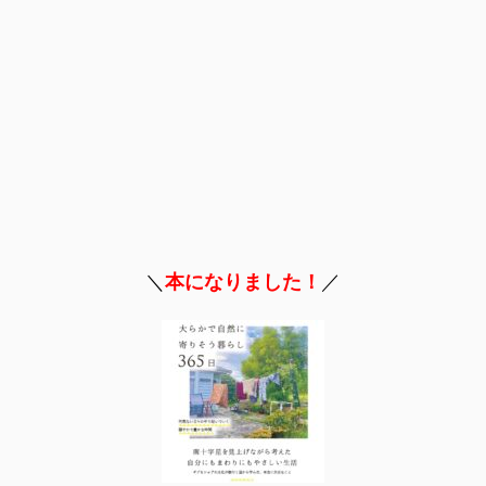
＼
本になりました！
／