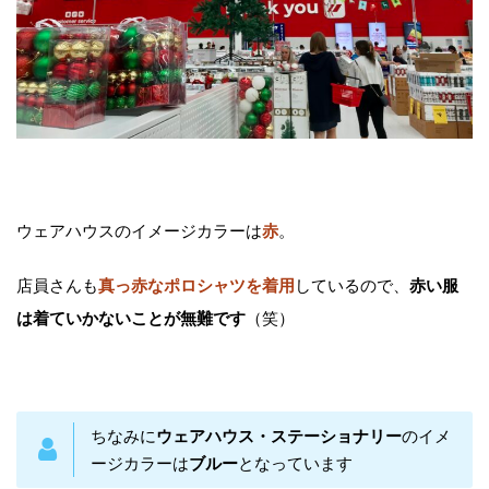
ウェアハウスのイメージカラーは
赤
。
店員さんも
真っ赤なポロシャツを着用
しているので、
赤い服
は着ていかないことが無難です
（笑）
ちなみに
ウェアハウス・ステーショナリー
のイメ
ージカラーは
ブルー
となっています