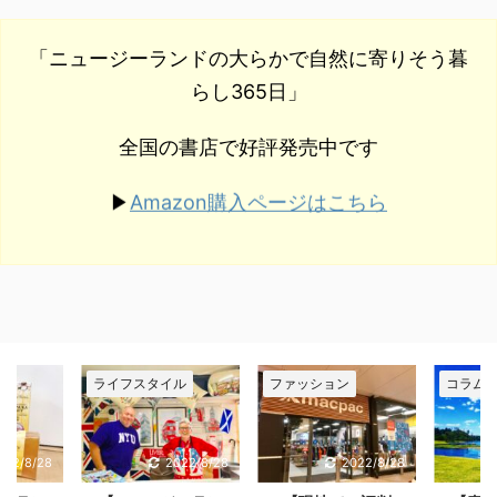
「ニュージーランドの大らかで自然に寄りそう暮
らし365日」
全国の書店で好評発売中です
Amazon購入ページはこちら
▶︎
ル
ファッション
コラム
トラベ
022/8/28
2022/8/28
2022/8/28