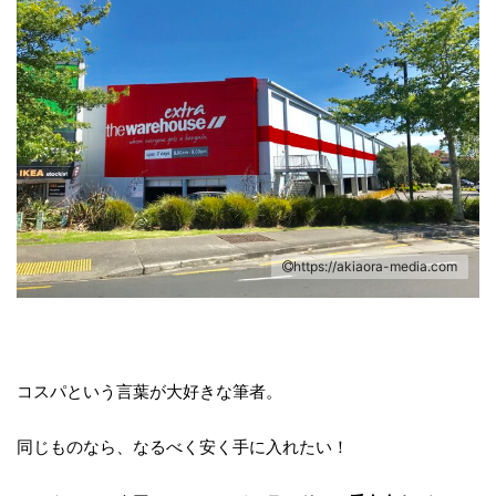
オーナ
ラン
答が「圧倒的！
ュージーランド
のイン
ショ
実際、政府機関
の北島オークラ
をお送
ンズ
を始め、国を代
ンドにある店舗
。
穴場
表する企業もイ
を実際に訪れ
 Ora!
します
メージカラーと
店舗の様子 現地
kiko
購入
して黒を使用し
での評判 ニュー
ギリス
書い
ていることが多
ジーランドでの
がある
ひ最
いんです。 と
販売価格 を調
かしい
でく
いうわけで、今
査してきまし
ンショ
akkop
回はその理由に
た！ 日本では
りまし
ライタ
https://akiaora-media.com
迫ってみまし
「バックパック
ナー夫
です！
た！ akkop Kia
ブランド」のイ
フスタ
店は
Ora! ライターの
メージが強いで
象的で
富。 
Akikoです。 私
すが、NZではち
 ＼ツ
ティ
も最初は黒いイ
コスパという言葉が大好きな筆者。
ょっと ...
.
で買
メージがなく、
に安い！
少し意外でし ...
同じものなら、なるべく安く手に入れたい！